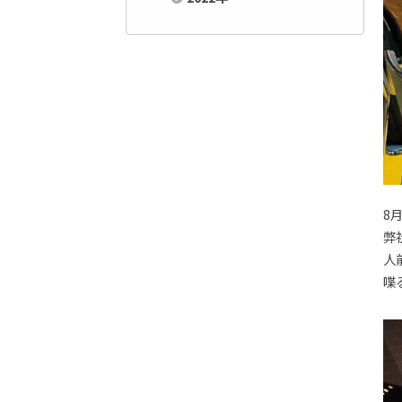
8
弊
人
喋